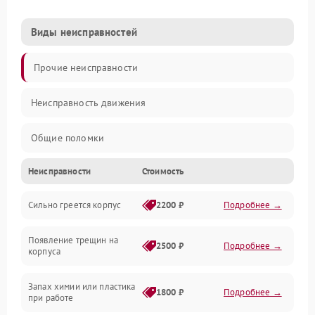
Виды неисправностей
Прочие неисправности
Неисправность движения
Общие поломки
Неисправности
Стоимость
Неисправность датчиков
Сильно греется корпус
2200 ₽
Подробнее →
Неисправность программного обеспечения
Появление трещин на
Проблемы с сигналом
2500 ₽
Подробнее →
корпуса
Неисправность резервуаров и систем подачи воды
Запах химии или пластика
1800 ₽
Подробнее →
при работе
Проблемы с механикой