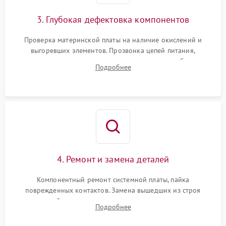
3. Глубокая дефектовка компонентов
Проверка материнской платы на наличие окислений и
выгоревших элементов. Прозвонка цепей питания,
тестирование приводных моторов колес и турбины
Подробнее
всасывания. Оценка состояния оптических и инфракрасных
датчиков, а также механизма лазерного дальномера.
4. Ремонт и замена деталей
Компонентный ремонт системной платы, пайка
поврежденных контактов. Замена вышедших из строя
двигателей, изношенного аккумулятора, неисправного
Подробнее
лидара или помпы подачи воды. Восстановление шлейфов и
устранение последствий попадания влаги.