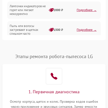
Лампочки индикаторов не
горят или мигают
2000 ₽
Подробнее →
Батарея
некорректно
Режим работы
Пыль или волосы
застревают в щетках
1500 ₽
Подробнее →
слишком часто
Программные сбои
Этапы ремонта робота-пылесоса LG
1. Первичная диагностика
Осмотр корпуса, щеток и колес. Проверка кодов ошибок
через приложение и звуковых сигналов. Замер емкости