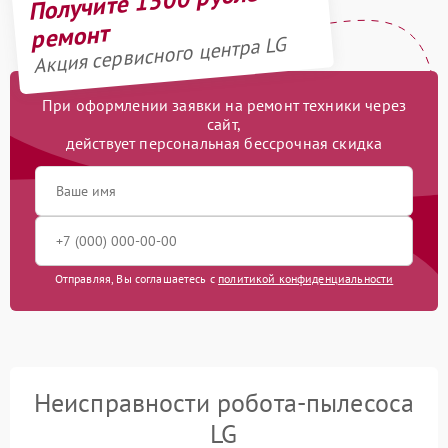
Получите 1500 рублей на
ремонт
Акция сервисного центра LG
При оформлении заявки на ремонт техники через
сайт,
действует персональная бессрочная скидка
Отправляя, Вы соглашаетесь с
политикой конфиденциальности
Неисправности робота-пылесоса
LG