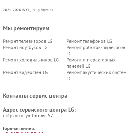
2021-2026 © СЦ irk.lg-fixim.ru
Мы ремонтируем
Ремонт телевизоров LG
Ремонт телефонов LG
Ремонт ноутбуков LG
Ремонт роботов-пылесосов
LG
Ремонт холодильников LG
Ремонт интерактивных
панелей LG
Ремонт видеостен LG
Ремонт акустических систем
LG
Ремонт портативных акустик
Ремонт камер
LG
видеонаблюдения LG
Контакты сервис центра
Ремонт морозильных камер
Ремонт вертикальных
LG
пылесосов LG
Адрес сервисного центра LG:
г. Иркутск, ул. ​Гоголя, 57
Горячая линия: