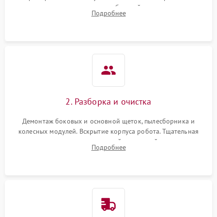
аккумулятора и тестирование базовой станции зарядки.
Подробнее
Оценка работы лидара, бампера и датчиков падения для
локализации неисправности.
2. Разборка и очистка
Демонтаж боковых и основной щеток, пылесборника и
колесных модулей. Вскрытие корпуса робота. Тщательная
очистка внутренних полостей, шестерней и плат от
Подробнее
скопившейся пыли, волос и шерсти животных с
использованием сжатого воздуха и щеток.