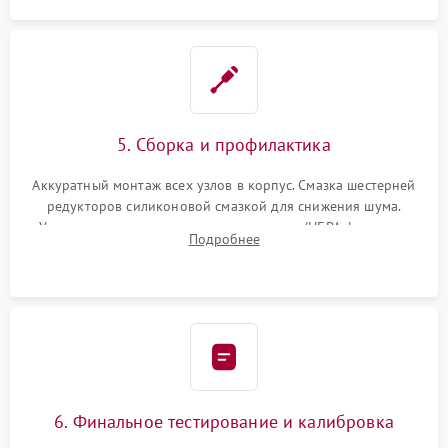
5. Сборка и профилактика
Аккуратный монтаж всех узлов в корпус. Смазка шестерней
редукторов силиконовой смазкой для снижения шума.
Установка новых расходных материалов (HEPA-фильтров,
Подробнее
микрофибры, щеток). Надежная фиксация разъемов и
проверка герметичности водяного контура.
6. Финальное тестирование и калибровка