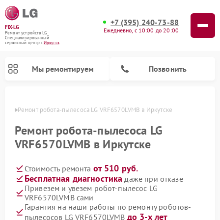
+7 (395) 240-73-88
FIX-LG
Ежедневно, с 10:00 до 20:00
Ремонт устройств LG
Специализированный
cервисный центр г.
Иркутск
Мы ремонтируем
Позвонить
утске
Ремонт робота-пылесоса LG VRF6570LVMB в Иркутске
Ремонт робота-пылесоса LG
VRF6570LVMB в Иркутске
от 510 руб.
Стоимость ремонта
Бесплатная диагностика
даже при отказе
Привезем и увезем робот-пылесос LG
VRF6570LVMB сами
Ремонт камер видеонаблюдения LG
Ремонт вертикальных пылесосов LG
Ремонт интерактивных панелей LG
Ремонт портативных колонок LG
Ремонт домашних кинотеатров LG
Ремонт посудомоечных машин LG
Ремонт микроволновых печей LG
Ремонт портативных акустик LG
Ремонт музыкальных центров LG
Гарантия на наши работы по ремонту роботов-
до 3-х лет
пылесосов LG VRF6570LVMB