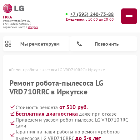
+7 (395) 240-73-88
FIX-LG
Ежедневно, с 10:00 до 20:00
Ремонт устройств LG
Специализированный
cервисный центр г.
Иркутск
Мы ремонтируем
Позвонить
утске
Ремонт робота-пылесоса LG VRD710RRC в Иркутске
Ремонт робота-пылесоса LG
VRD710RRC в Иркутске
от 510 руб.
Стоимость ремонта
Бесплатная диагностика
даже при отказе
Привезем и увезем робот-пылесос LG VRD710RRC
сами
Ремонт камер видеонаблюдения LG
Ремонт вертикальных пылесосов LG
Ремонт интерактивных панелей LG
Ремонт портативных колонок LG
Ремонт домашних кинотеатров LG
Ремонт посудомоечных машин LG
Ремонт микроволновых печей LG
Ремонт портативных акустик LG
Ремонт музыкальных центров LG
Гарантия на наши работы по ремонту роботов-
до 3-х лет
пылесосов LG VRD710RRC