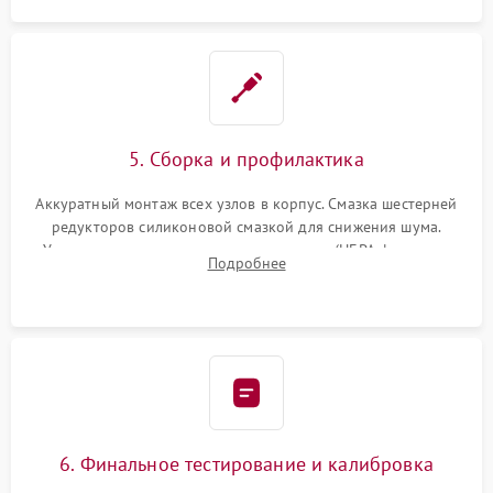
5. Сборка и профилактика
Аккуратный монтаж всех узлов в корпус. Смазка шестерней
редукторов силиконовой смазкой для снижения шума.
Установка новых расходных материалов (HEPA-фильтров,
Подробнее
микрофибры, щеток). Надежная фиксация разъемов и
проверка герметичности водяного контура.
6. Финальное тестирование и калибровка