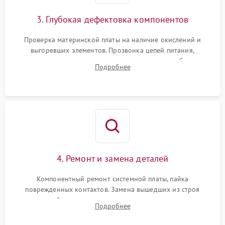
3. Глубокая дефектовка компонентов
Проверка материнской платы на наличие окислений и
выгоревших элементов. Прозвонка цепей питания,
тестирование приводных моторов колес и турбины
Подробнее
всасывания. Оценка состояния оптических и инфракрасных
датчиков, а также механизма лазерного дальномера.
4. Ремонт и замена деталей
Компонентный ремонт системной платы, пайка
поврежденных контактов. Замена вышедших из строя
двигателей, изношенного аккумулятора, неисправного
Подробнее
лидара или помпы подачи воды. Восстановление шлейфов и
устранение последствий попадания влаги.