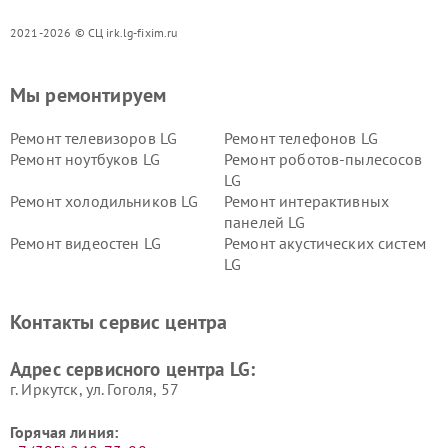
2021-2026 © СЦ irk.lg-fixim.ru
Мы ремонтируем
Ремонт телевизоров LG
Ремонт телефонов LG
Ремонт ноутбуков LG
Ремонт роботов-пылесосов
LG
Ремонт холодильников LG
Ремонт интерактивных
панелей LG
Ремонт видеостен LG
Ремонт акустических систем
LG
Ремонт портативных акустик
Ремонт камер
LG
видеонаблюдения LG
Контакты сервис центра
Ремонт морозильных камер
Ремонт вертикальных
LG
пылесосов LG
Адрес сервисного центра LG:
г. Иркутск, ул. ​Гоголя, 57
Горячая линия: