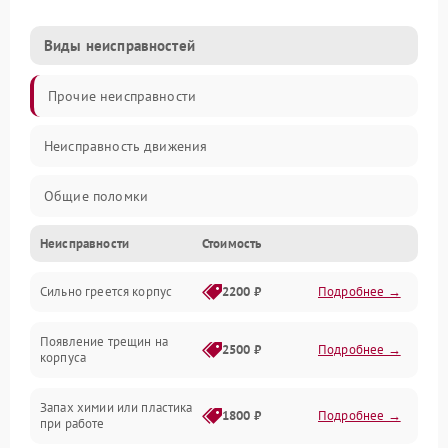
Виды неисправностей
Прочие неисправности
Неисправность движения
Общие поломки
Неисправности
Стоимость
Неисправность датчиков
Сильно греется корпус
2200 ₽
Подробнее →
Неисправность программного обеспечения
Появление трещин на
Проблемы с сигналом
2500 ₽
Подробнее →
корпуса
Неисправность резервуаров и систем подачи воды
Запах химии или пластика
1800 ₽
Подробнее →
при работе
Проблемы с механикой