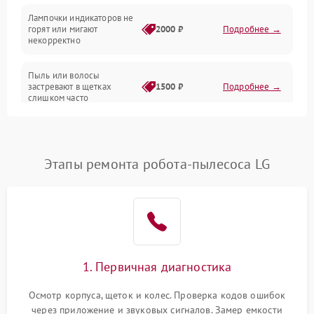
Лампочки индикаторов не
горят или мигают
2000 ₽
Подробнее →
Батарея
некорректно
Режим работы
Пыль или волосы
застревают в щетках
1500 ₽
Подробнее →
слишком часто
Программные сбои
Этапы ремонта робота-пылесоса LG
1. Первичная диагностика
Осмотр корпуса, щеток и колес. Проверка кодов ошибок
через приложение и звуковых сигналов. Замер емкости