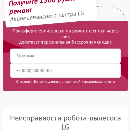
Получите 1500 рублей на
ремонт
Акция сервисного центра LG
При оформлении заявки на ремонт техники через
сайт,
действует персональная бессрочная скидка
Отправляя, Вы соглашаетесь с
политикой конфиденциальности
Неисправности робота-пылесоса
LG