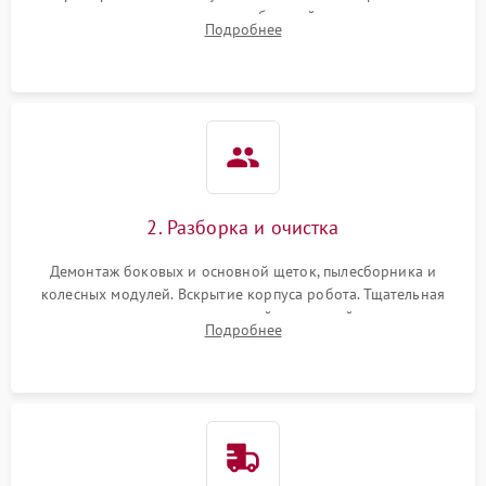
аккумулятора и тестирование базовой станции зарядки.
Подробнее
Оценка работы лидара, бампера и датчиков падения для
локализации неисправности.
2. Разборка и очистка
Демонтаж боковых и основной щеток, пылесборника и
колесных модулей. Вскрытие корпуса робота. Тщательная
очистка внутренних полостей, шестерней и плат от
Подробнее
скопившейся пыли, волос и шерсти животных с
использованием сжатого воздуха и щеток.