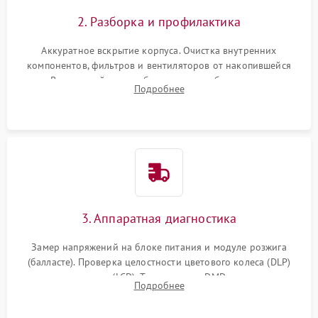
2. Разборка и профилактика
Аккуратное вскрытие корпуса. Очистка внутренних
компонентов, фильтров и вентиляторов от накопившейся
пыли. Визуальный осмотр блока питания, балласта лампы и
Подробнее
материнской платы на наличие прогаров или вздутых
элементов.
3. Аппаратная диагностика
Замер напряжений на блоке питания и модуле розжига
(балласте). Проверка целостности цветового колеса (DLP)
или поляризаторов (LCD). Тестирование DMD-чипа, датчиков
Подробнее
температуры и оптопар с помощью мультиметра и
осциллографа.