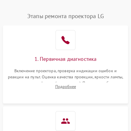
Нестабильная яркость или
Этапы ремонта проектора LG
4000 ₽
Подробнее →
контраст
Неравномерная подсветка
4500 ₽
Подробнее →
экрана
Не работает
автоматическая коррекция
3000 ₽
Подробнее →
1. Первичная диагностика
трапеции (Keystone)
Включение проектора, проверка индикации ошибок и
Проблемы с
реакции на пульт. Оценка качества проекции, яркости лампы,
масштабированием
3500 ₽
Подробнее →
наличия артефактов (точки, пятна). Проверка работы
изображения
Подробнее
системы охлаждения по уровню шума вентиляторов.