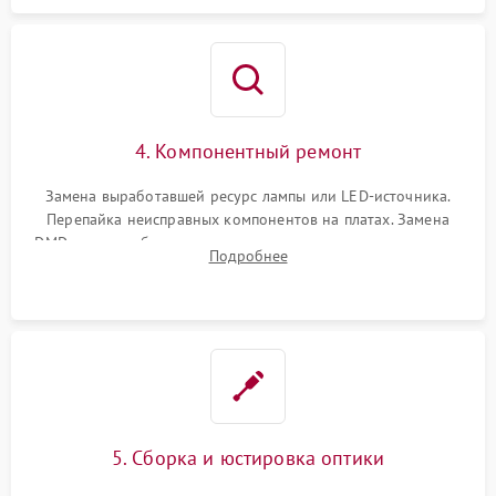
4. Компонентный ремонт
Замена выработавшей ресурс лампы или LED-источника.
Перепайка неисправных компонентов на платах. Замена
DMD-чипа при битых пикселях, установка нового цветового
Подробнее
колеса или восстановление сгоревших поляризационных
пленок.
5. Сборка и юстировка оптики