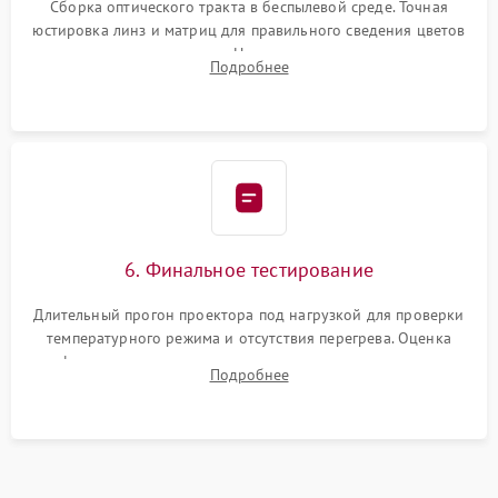
Сборка оптического тракта в беспылевой среде. Точная
юстировка линз и матриц для правильного сведения цветов
и устранения размытия. Надежное подключение всех
Подробнее
шлейфов, установка датчиков и закрытие корпуса
устройства.
6. Финальное тестирование
Длительный прогон проектора под нагрузкой для проверки
температурного режима и отсутствия перегрева. Оценка
фокуса, контрастности и цветопередачи на тестовых
Подробнее
таблицах. Проверка работы всех видеовходов и кнопок
управления.