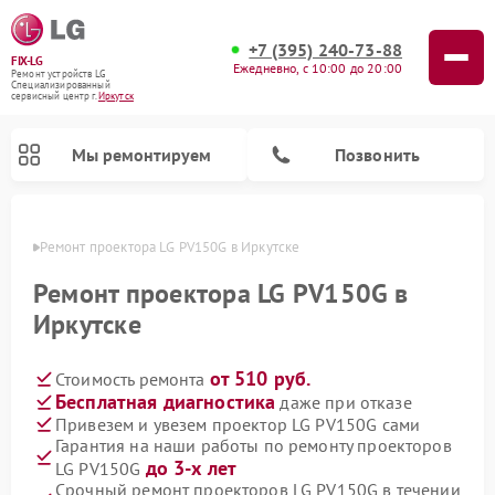
+7 (395) 240-73-88
FIX-LG
Ежедневно, с 10:00 до 20:00
Ремонт устройств LG
Специализированный
cервисный центр г.
Иркутск
Мы ремонтируем
Позвонить
утске
Ремонт проектора LG PV150G в Иркутске
Ремонт проектора LG PV150G в
Иркутске
от 510 руб.
Стоимость ремонта
Бесплатная диагностика
даже при отказе
Привезем и увезем проектор LG PV150G сами
Гарантия на наши работы по ремонту проекторов
Ремонт портативных акустик LG
Ремонт музыкальных центров LG
Ремонт посудомоечных машин LG
Ремонт микроволновых печей LG
Ремонт камер видеонаблюдения LG
Ремонт вертикальных пылесосов LG
Ремонт интерактивных панелей LG
Ремонт портативных колонок LG
Ремонт домашних кинотеатров LG
до 3-х лет
LG PV150G
Срочный ремонт проекторов LG PV150G в течении