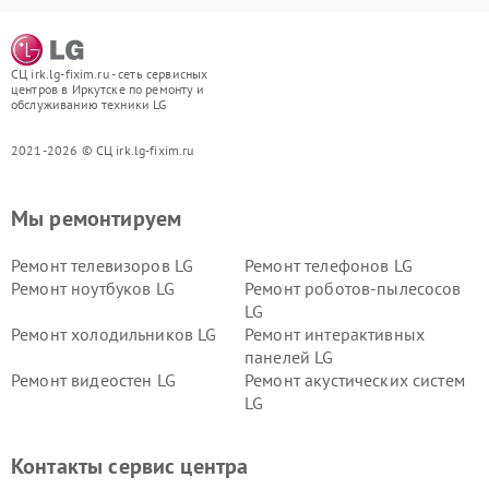
СЦ irk.lg-fixim.ru - сеть сервисных
центров в Иркутске по ремонту и
обслуживанию техники LG
2021-2026 © СЦ irk.lg-fixim.ru
Мы ремонтируем
Ремонт телевизоров LG
Ремонт телефонов LG
Ремонт ноутбуков LG
Ремонт роботов-пылесосов
LG
Ремонт холодильников LG
Ремонт интерактивных
панелей LG
Ремонт видеостен LG
Ремонт акустических систем
LG
Ремонт портативных акустик
Ремонт камер
LG
видеонаблюдения LG
Контакты сервис центра
Ремонт морозильных камер
Ремонт вертикальных