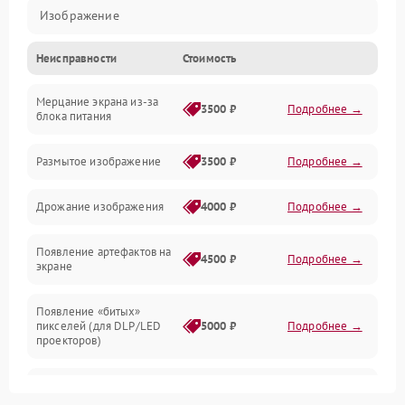
Изображение
Неисправности
Стоимость
Лампа подсветки
Мерцание экрана из-за
Неисправность управления и интерфейсов
3500 ₽
Подробнее →
блока питания
Прочие неисправности
Размытое изображение
3500 ₽
Подробнее →
Режим работы
Дрожание изображения
4000 ₽
Подробнее →
Неисправность звука
Появление артефактов на
4500 ₽
Подробнее →
экране
Появление «битых»
пикселей (для DLP/LED
5000 ₽
Подробнее →
проекторов)
Залипание изображения
4500 ₽
Подробнее →
(image retention)