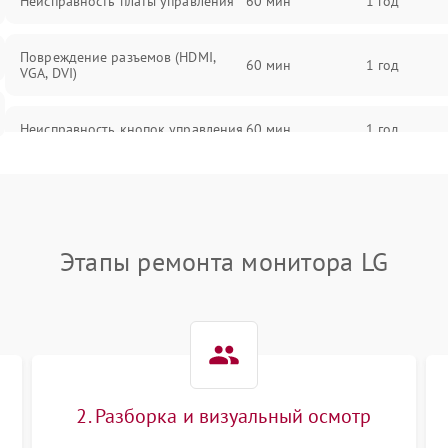
Неисправность платы управления
60 мин
1 год
Повреждение разъемов (HDMI,
60 мин
1 год
VGA, DVI)
Неисправность кнопок управления
60 мин
1 год
Поломка инвертора
60 мин
1 год
Повреждение кабеля питания
60 мин
1 год
Этапы ремонта монитора LG
Неисправность системы защиты от
60 мин
1 год
перегрузок
Поломка системы автоматического
60 мин
1 год
отключения
2. Разборка и визуальный осмотр
Неисправность системы защиты от