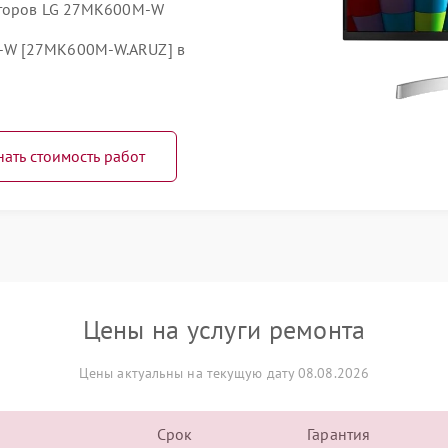
иторов LG 27MK600M-W
-W [27MK600M-W.ARUZ] в
нать стоимость работ
Цены на услуги ремонта
Цены актуальны на текущую дату 08.08.2026
Срок
Гарантия