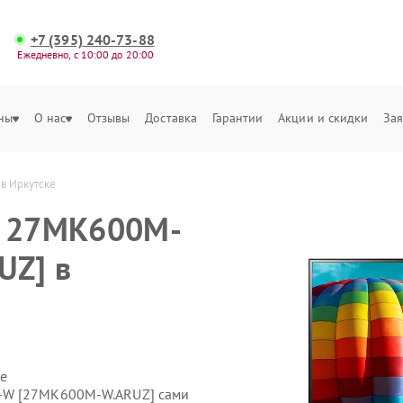
+7 (395) 240-73-88
Ежедневно, с 10:00 до 20:00
ны
О нас
Отзывы
Доставка
Гарантии
Акции и скидки
Зая
в Иркутске
G 27MK600M-
UZ] в
е
-W [27MK600M-W.ARUZ] сами